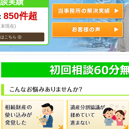
相談実績
850件超
：
月末現在)
約はこちら