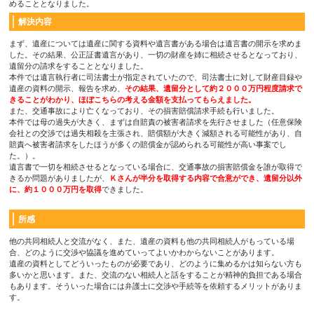
めることとなりました。
解決内容
まず、遺産については遺産に関する資料や遺言書がある場合は遺言書の開示を求めま
した。その結果、公正証書遺言があり、一切の財産を姉に相続させるとなっており、
遺留分の請求をすることとなりました。
本件では遺言執行者に司法書士が指定されていたので、司法書士に対して財産目録や
遺産の資料の開示、報告を求め、
その結果、遺留分として約２０００万円程度請求で
きることがわかり、ほぼこちらの考える金額を支払ってもらえました。
また、交通事故により亡くなっており、その損害賠償請求手続も行いました。
本件では母の過失が大きく、まずは自賠責の被害者請求を先行させました（任意保険
会社との交渉では過失相殺を主張され、賠償額が大きく減額される可能性があり、自
賠責へ被害者請求をしたほうが多くの賠償金が認められる可能性が高い事案でし
た。）。
遺言書で一切を相続させるとなっている場合に、交通事故の損害賠償金を誰が取得で
きるか問題がありましたが、
Ｋさんが半分を取得する内容で合意ができ、遺留分以外
に、約１０００万円を取得
できました。
所感
他の共同相続人と交流がなく、また、遺産の資料も他の共同相続人がもっている場
合、どのように交渉や協議を進めていってよいかわからないことがあります。
遺産の資料としてどういったものが必要であり、どのように集めるかは知らない方も
多いかと思います。また、交流のない相続人と話をすることが精神的負担である場合
もあります。そういった場合には弁護士に交渉や手続等を依頼するメリットがありま
す。