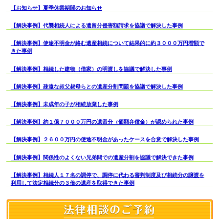
【お知らせ】夏季休業期間のお知らせ
【解決事例】代襲相続人による遺留分侵害額請求を協議で解決した事例
【解決事例】使途不明金が絡む遺産相続について結果的に約３０００万円増額で
きた事例
【解決事例】相続した建物（借家）の明渡しを協議で解決した事例
【解決事例】疎遠な叔父叔母らとの遺産分割問題を協議で解決した事例
【解決事例】未成年の子が相続放棄した事例
【解決事例】約１億７０００万円の遺留分（価額弁償金）が認められた事例
【解決事例】２６００万円の使途不明金があったケースを合意で解決した事例
【解決事例】関係性のよくない兄弟間での遺産分割を協議で解決できた事例
【解決事例】相続人１７名の調停で、調停に代わる審判制度及び相続分の譲渡を
利用して法定相続分の３倍の遺産を取得できた事例