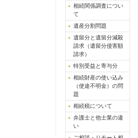
相続関係調査につい
て
遺産分割問題
遺留分と遺留分減殺
請求（遺留分侵害額
請求）
特別受益と寄与分
相続財産の使い込み
（使途不明金）の問
題
相続税について
弁護士と他士業の違
い
ご相談・リモート相