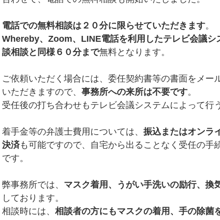
電話での無料相談は２０分に限らせていただきます
。
Whereby、Zoom、LINE電話を利用したテレビ会
談相談と同様６０分まで
無料となります。
ご依頼いただく場合には、委任契約書等の書面をメー
いただきますので、
事務所への来所は不要です
。
受任後の打ち合わせもテレビ会議システムによって行
着手金等の弁護士費用については、
振込またはオンラ
決済
も可能ですので、自宅から出ることなく受任の手
です。
弊事務所では、
マスク着用、うがい手洗いの励行、換
しております。
相談時には、
相談者の方にもマスクの着用、手の除菌