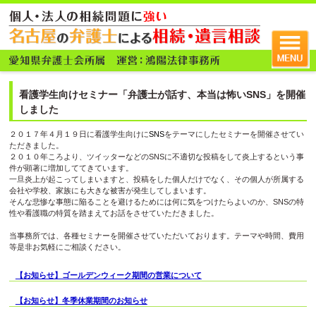
看護学生向けセミナー「弁護士が話す、本当は怖いSNS」を開催
しました
２０１７年４月１９日に看護学生向けに
SNS
をテーマにしたセミナーを開催させてい
ただきました。
２０１０年ころより、ツイッターなどのSNSに不適切な投稿をして炎上するという事
件が顕著に増加しててきています。
一旦炎上が起こってしまいますと、投稿をした個人だけでなく、その個人が所属する
会社や学校、家族にも大きな被害が発生してしまいます。
そんな悲惨な事態に陥ることを避けるためには何に気をつけたらよいのか、SNSの特
性や看護職の特質を踏まえてお話をさせていただきました。
当事務所では、各種セミナーを開催させていただいております。テーマや時間、費用
等是非お気軽にご相談ください。
【お知らせ】ゴールデンウィーク期間の営業について
【お知らせ】冬季休業期間のお知らせ