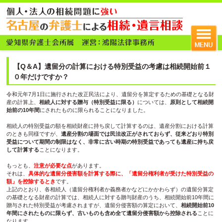
【Q＆A】遺留分の計算における特別受益の考慮は相続開始前１
０年だけですか？
令和元年7月1日に施行された改正民法により、遺留分を算定するための基礎となる財
産の計算上、
相続人に対する贈与（特別受益に限る）
については、
原則として相続開
始前の10年間
にされたものに限られることになりました。
相続人の特別受益の額を相続財産に持ち戻して計算するのは、遺産分割における計算
のときも同様ですが、
遺産分割の場面では民法改正がされておらず、従来どおり特別
受益について期間の制限はなく、非常に古い時期の特別受益であっても遺産に持ち戻
して計算する
ことになります。
もっとも、
注意が必要な点
があります。
それは、
具体的な遺留分侵害額を計算する際に、「遺留分権利者が受けた特別受益の
額」を控除するとき
です。
上記のとおり、各相続人（遺留分権利者か義務者かなどにかかわらず）の遺留分算定
の基礎となる財産の計算では、相続人に対する贈与財産のうち、相続開始前10年間に
贈与された特別受益が考慮されますが、遺留分侵害額の算定において、
相続開始前10
年間にされたものに限らず、古いものも含め全て遺留分侵害額から控除される
ことに
なります。