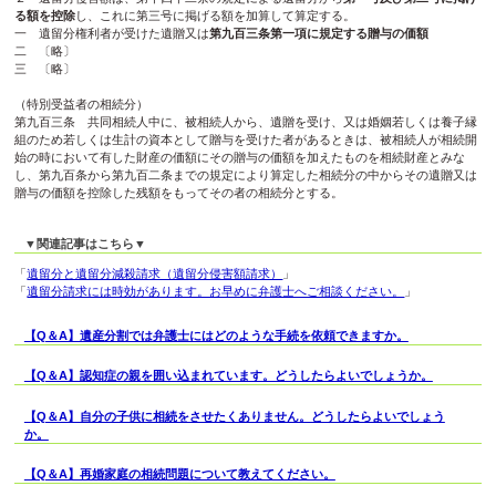
る額を控除
し、これに第三号に掲げる額を加算して算定する。
一 遺留分権利者が受けた遺贈又は
第九百三条第一項に規定する贈与の価額
二 〔略〕
三 〔略〕
（特別受益者の相続分）
第九百三条 共同相続人中に、被相続人から、遺贈を受け、又は婚姻若しくは養子縁
組のため若しくは生計の資本として贈与を受けた者があるときは、被相続人が相続開
始の時において有した財産の価額にその贈与の価額を加えたものを相続財産とみな
し、第九百条から第九百二条までの規定により算定した相続分の中からその遺贈又は
贈与の価額を控除した残額をもってその者の相続分とする。
▼関連記事はこちら▼
「
遺留分と遺留分減殺請求（遺留分侵害額請求）
」
「
遺留分請求には時効があります。お早めに弁護士へご相談ください。
」
【Q＆A】遺産分割では弁護士にはどのような手続を依頼できますか。
【Q＆A】認知症の親を囲い込まれています。どうしたらよいでしょうか。
【Q＆A】自分の子供に相続をさせたくありません。どうしたらよいでしょう
か。
【Q＆A】再婚家庭の相続問題について教えてください。