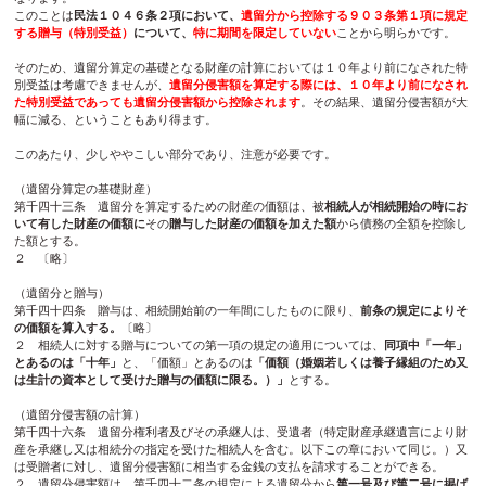
このことは
民法１０４６条２項において、
遺留分から控除する９０３条第１項に規定
する贈与（特別受益）
について、
特に期間を限定していない
ことから明らかです。
そのため、遺留分算定の基礎となる財産の計算においては１０年より前になされた特
別受益は考慮できませんが、
遺留分侵害額を算定する際には、１０年より前になされ
た特別受益であっても遺留分侵害額から控除されます
。その結果、遺留分侵害額が大
幅に減る、ということもあり得ます。
このあたり、少しややこしい部分であり、注意が必要です。
（遺留分算定の基礎財産）
第千四十三条 遺留分を算定するための財産の価額は、被
相続人が相続開始の時にお
いて有した財産の価額に
その
贈与した財産の価額を加えた額
から債務の全額を控除し
た額とする。
２ 〔略〕
（遺留分と贈与）
第千四十四条 贈与は、相続開始前の一年間にしたものに限り、
前条の規定によりそ
の価額を算入する。
〔略〕
２ 相続人に対する贈与についての第一項の規定の適用については、
同項中「一年」
とあるのは「十年」
と、「価額」とあるのは
「価額（婚姻若しくは養子縁組のため又
は生計の資本として受けた贈与の価額に限る。）」
とする。
（遺留分侵害額の計算）
第千四十六条 遺留分権利者及びその承継人は、受遺者（特定財産承継遺言により財
産を承継し又は相続分の指定を受けた相続人を含む。以下この章において同じ。）又
は受贈者に対し、遺留分侵害額に相当する金銭の支払を請求することができる。
２ 遺留分侵害額は、第千四十二条の規定による遺留分から
第一号及び第二号に掲げ