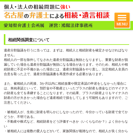
相続関係調査について
遺産分割協議を行うに当っては、まずは、相続人と相続財産を確定させなければなり
ません。
相続人の一部を除外してなされた遺産分割協議は無効となりますし、重要な財産が脱
漏していた場合も遺産分割協議が無効になる場合があります。そのため、相続人や相
続財産に不足や不備があった場合には、遺産分割協議をやり直し、法定相続人全員の
合意を取った上で、遺産分割協議書を再度作成する必要があります。
また、被相続人の死後、3か月以内に相続放棄や限定承認の申述をしなかった場合に
は、単純承認といって、預貯金や不動産といったプラスの財産も借金などのマイナス
の財産も全てを承継することになります。その結果、プラスの財産よりもマイナスの
財産の方が大きかった場合など遺産相続で損をしてしまう可能性もありますので、ご
注意してください。
・被相続人が、生前に財産を明らかにしなかったので、今分かっている財産で全てか
どうか、不明である。
・不動産や株式など、相続財産をどう評価すべきか（いくらなのか？）よく分からな
い
・被相続人には複数の愛人などがいて、家族関係が複雑なので、相続人が良く分から