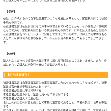
④公証人が適式な方式によって作成された旨を付記し署名押印する
【長所】
公証人が作成するので自筆証書遺言のような短所はありません。家庭裁判所での検認
手続も不要です。
公正証書遺言は公証役場にその原本が保管されていることから、その存在が一番確実
なものであり、家庭裁判所における検認手続も不要です。日本公証人連合会は全国の
公正証書遺言をコンピューターに登録して管理しているので、法律上の利害関係ある
人は公正証書遺言の有無や保管している公証役場の検索をしてもらうことができま
す。
【短所】
証人が立ち会うので遺言の内容が事前に漏れる可能性もなくはありません。また、作
成にあたり公証人に手数料を支払う必要があります。
【秘密証書遺言】
秘密証書遺言は自筆証書遺言と公正証書遺言の方式を合わせたような方式です。秘密
証書遺言の作成手順は次のとおりです。
①遺言者が証書に署名押印する
②遺言者が証書を封じ、証書に用いた印章で封印する
③遺言者が公証人１名及び証人
名以上の前に②の封書と提出して事故の遺言書であること、筆者の氏名、住所を申述
する
④公証人が証書の提出された日付、③の遺言者の申述を封紙に記載して、遺言者及び