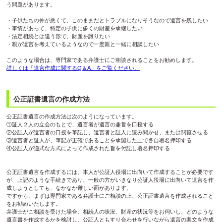
う問題があります。
・子供たちの仲が悪くて、このままだとトラブルになりそうなので遺言を残したい
・事情があって、特定の子供に多くの財産を承継したい
・法定相続とは違う形で、財産を譲りたい
・親が遺言を考えているようなので一度親と一緒に相談したい
このような場合は、専門家である弁護士にご相談されることをお勧めします。
詳しくは「遺言作成に関するQ＆A」をご覧ください。
公正証書遺言の作成方法
公正証書遺言の作成方法は次のようになっています。
①証人２人の立会のもとで、遺言者が遺言の趣旨を口授する
②公証人が遺言者の口授を筆記し、遺言者と証人に読み聞かせ、または閲覧させる
③遺言者と証人が、筆記が正確であることを承認した上で各自署名押印する
④公証人が適式な方式によって作成された旨を付記し署名押印する
公正証書遺言を作成するには、本人が公証人役場に出向いて作成することが必要です
が、上記のような手続きであり、一般の方がいきなり公証人役場に出向いて遺言を作
成しようとしても、なかなか難しい面があります。
ですから、まずは専門家である弁護士にご相談の上、公正証書遺言を作成されること
をお勧めいたします。
弁護士がご相談を受けた場合、相続人の状況、財産の状況等をお伺いし、どのような
遺言書を作成するかを検討し、公証人ともすり合わせを行いながら遺言の案文を作成