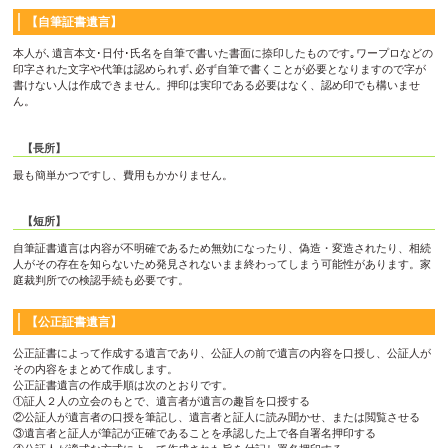
【自筆証書遺言】
本人が､遺言本文･日付･氏名を自筆で書いた書面に捺印したものです｡ワープロなどの
印字された文字や代筆は認められず､必ず自筆で書くことが必要となりますので字が
書けない人は作成できません。押印は実印である必要はなく、認め印でも構いませ
ん。
【長所】
最も簡単かつですし、費用もかかりません。
【短所】
自筆証書遺言は内容が不明確であるため無効になったり、偽造・変造されたり、相続
人がその存在を知らないため発見されないまま終わってしまう可能性があります。家
庭裁判所での検認手続も必要です。
【公正証書遺言】
公正証書によって作成する遺言であり、公証人の前で遺言の内容を口授し、公証人が
その内容をまとめて作成します。
公正証書遺言の作成手順は次のとおりです。
①証人２人の立会のもとで、遺言者が遺言の趣旨を口授する
②公証人が遺言者の口授を筆記し、遺言者と証人に読み聞かせ、または閲覧させる
③遺言者と証人が筆記が正確であることを承認した上で各自署名押印する