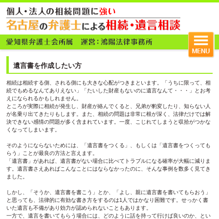
遺言書を作成したい方
相続は相続する側、される側にも大きな心配がつきまといます。「うちに限って、相
続でもめるなんてありえない」「たいした財産もないのに遺言なんて・・・」とお考
えになられるかもしれません。
ところが実際に相続が発生し、財産が絡んでくると、兄弟が豹変したり、知らない人
が名乗り出てきたりもします。また、相続の問題は非常に根が深く、法律だけでは解
決できない感情の問題が多く含まれています。一度、こじれてしまうと収拾がつかな
くなってしまいます。
そのようにならないためには、「遺言書をつくる」、もしくは「遺言書をつくっても
らう」ことが最良の方法と言えます。
「遺言書」があれば、遺言書がない場合に比べてトラブルになる確率が大幅に減りま
す。遺言書さえあればこんなことにはならなかったのに、そんな事例を数多く見てき
ました。
しかし、「そうか、遺言書を書こう」とか、「よし、親に遺言書を書いてもらおう」
と思っても、法律的に有効な書き方をするのは1人ではかなり困難です。せっかく書
いた遺言も不備があり効力が認められないこともあります。
一方で、遺言を書いてもらう場合には、どのように話を持って行けば良いのか、とい