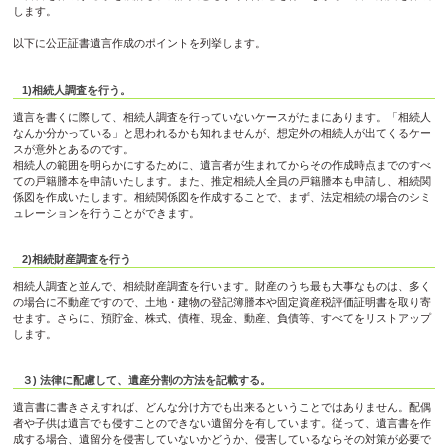
します。
以下に公正証書遺言作成のポイントを列挙します。
1)相続人調査を行う。
遺言を書くに際して、相続人調査を行っていないケースがたまにあります。「相続人
なんか分かっている」と思われるかも知れませんが、想定外の相続人が出てくるケー
スが意外とあるのです。
相続人の範囲を明らかにするために、遺言者が生まれてからその作成時点までのすべ
ての戸籍謄本を申請いたします。また、推定相続人全員の戸籍謄本も申請し、相続関
係図を作成いたします。相続関係図を作成することで、まず、法定相続の場合のシミ
ュレーションを行うことができます。
2)相続財産調査を行う
相続人調査と並んで、相続財産調査を行います。財産のうち最も大事なものは、多く
の場合に不動産ですので、土地・建物の登記簿謄本や固定資産税評価証明書を取り寄
せます。さらに、預貯金、株式、債権、現金、動産、負債等、すべてをリストアップ
します。
３) 法律に配慮して、遺産分割の方法を記載する。
遺言書に書きさえすれば、どんな分け方でも出来るということではありません。配偶
者や子供は遺言でも侵すことのできない遺留分を有しています。従って、遺言書を作
成する場合、遺留分を侵害していないかどうか、侵害しているならその対策が必要で