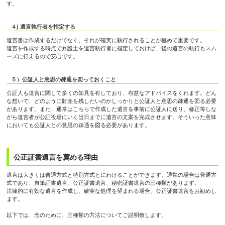
す。
４) 遺言執行者を指定する
遺言書は作成するだけでなく、それが確実に執行されることが極めて重要です。
遺言を作成する時点で弁護士を遺言執行者に指定しておけば、後の遺言の執行もスム
ーズに行えるので安心です。
５）公証人と意思の疎通を図っておくこと
公証人も遺言に関して多くの知見を有しており、有益なアドバイスをくれます。どん
な想いで、どのように財産を残したいのかしっかりと公証人と意思の疎通を図る必要
があります。また、通常はこちらで作成した遺言を事前に公証人に送り、修正等しな
がら遺言者が公証役場にいく当日までに遺言の文案を完成させます。そういった意味
においても公証人との意思の疎通を図る必要があります。
公正証書遺言を薦める理由
遺言は大きくは普通方式と特別方式とにわけることができます。通常の場合は普通方
式であり、自筆証書遺言、公正証書遺言、秘密証書遺言の三種類があります。
法律的に有効な遺言を作成し、確実な処理を望まれる場合、公正証書遺言をお勧めし
ます。
以下では、念のために、三種類の方法についてご説明致します。