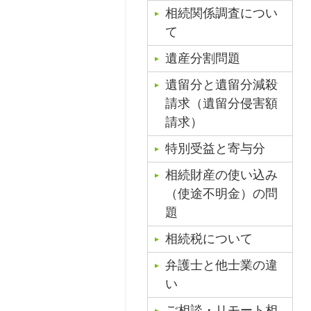
相続関係調査につい
て
遺産分割問題
遺留分と遺留分減殺
請求（遺留分侵害額
請求）
特別受益と寄与分
相続財産の使い込み
（使途不明金）の問
題
相続税について
弁護士と他士業の違
い
ご相談・リモート相