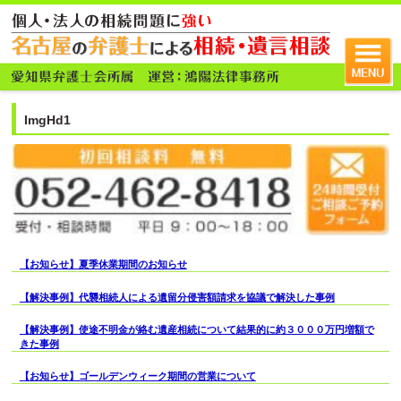
ImgHd1
【お知らせ】夏季休業期間のお知らせ
【解決事例】代襲相続人による遺留分侵害額請求を協議で解決した事例
【解決事例】使途不明金が絡む遺産相続について結果的に約３０００万円増額で
きた事例
【お知らせ】ゴールデンウィーク期間の営業について